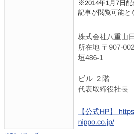
※2014年1月7
記事が閲覧可能と
株式会社八重山
所在地 〒
907-00
垣486-1
ＮＴＴ西
ビル ２階
代表取締役社長
【公式HP】 https:
nippo.co.jp/