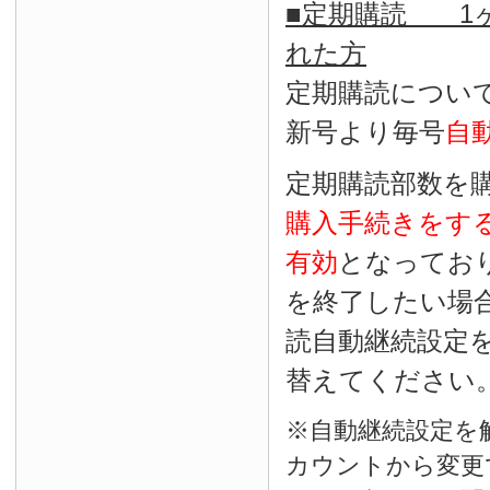
■定期購読 1ヶ
れた方
定期購読につい
新号より毎号
自
定期購読部数を
購入手続きをす
有効
となってお
を終了したい場
読自動継続設定
替えてください
※自動継続設定を
カウントから変更