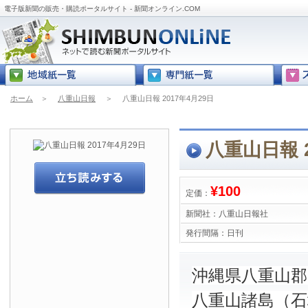
電子版新聞の販売・購読ポータルサイト - 新聞オンライン.COM
ホーム
＞
八重山日報
＞
八重山日報 2017年4月29日
八重山日報 2
¥100
定価：
新聞社：
八重山日報社
発行間隔：
日刊
沖縄県八重山
八重山諸島（石