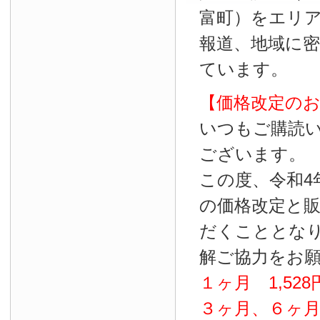
富町）をエリ
報道、地域に
ています。
【価格改定の
いつもご購読
ございます。
この度、令和4
の価格改定と
だくこととな
解ご協力をお
１ヶ月
1
,
528
３ヶ月、６ヶ