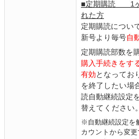
■定期購読 1ヶ
れた方
定期購読につい
新号より毎号
自
定期購読部数を
購入手続きをす
有効
となってお
を終了したい場
読自動継続設定
替えてください
※自動継続設定を
カウントから変更