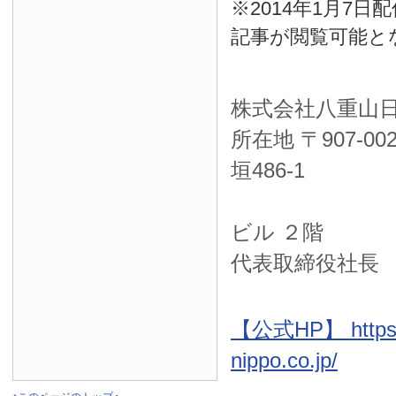
※2014年1月7
記事が閲覧可能と
株式会社八重山
所在地 〒
907-00
垣486-1
ＮＴＴ西
ビル ２階
代表取締役社長
【公式HP】 https:
nippo.co.jp/