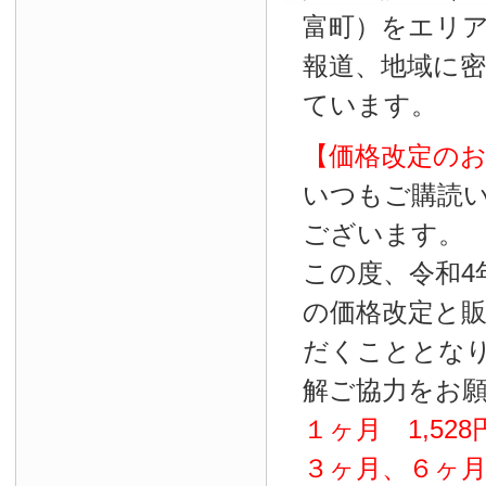
富町）をエリ
報道、地域に
ています。
【価格改定の
いつもご購読
ございます。
この度、令和4
の価格改定と
だくこととな
解ご協力をお
１ヶ月
1
,
528
３ヶ月、６ヶ