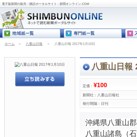
電子版新聞の販売・購読ポータルサイト - 新聞オンライン.COM
ホーム
＞
八重山日報
＞
八重山日報 2017年1月10日
八重山日報 2
¥100
定価：
新聞社：
八重山日報社
発行間隔：
日刊
沖縄県八重山
八重山諸島（石