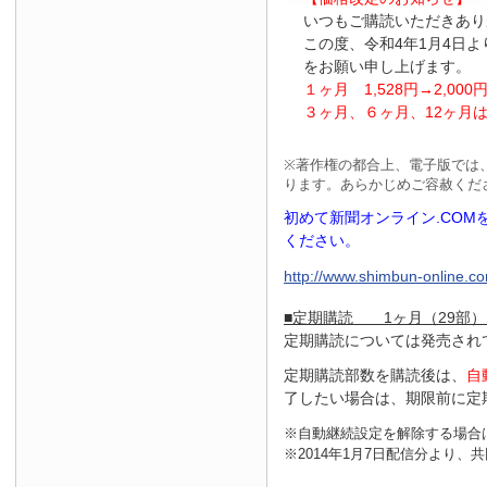
いつもご購読いただきあり
この度、令和4年1月4日
をお願い申し上げます。
１ヶ月
1
,
528
円
→2
,
000
３ヶ月、６ヶ月、
12
ヶ月
※
著作権の都合上、電子版では
ります。あらかじめご容赦くだ
初めて新聞オンライン.CO
ください。
http://www.shimbun-online.com
■定期購読 1ヶ月（29部）
定期購読については発売され
定期購読部数を購読後は、
自
了したい場合は、期限前に定
※自動継続設定を解除する場合
※2014年1月7日配信分より