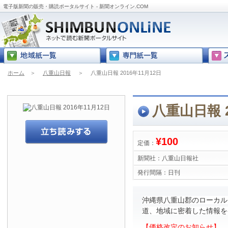
電子版新聞の販売・購読ポータルサイト - 新聞オンライン.COM
ホーム
＞
八重山日報
＞
八重山日報 2016年11月12日
八重山日報 2
¥100
定価：
新聞社：
八重山日報社
発行間隔：
日刊
沖縄県八重山郡のローカル
道、地域に密着した情報を
【価格改定のお知らせ】