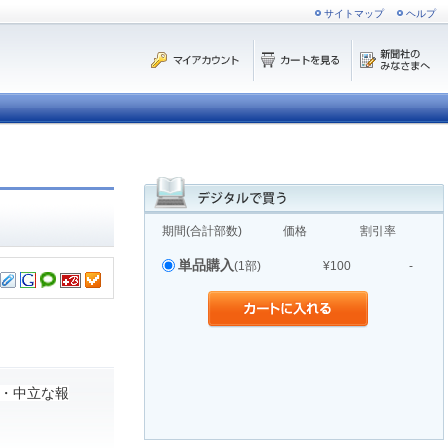
サイトマップ
ヘルプ
期間(合計部数)
価格
割引率
単品購入
(1部)
¥100
-
・中立な報