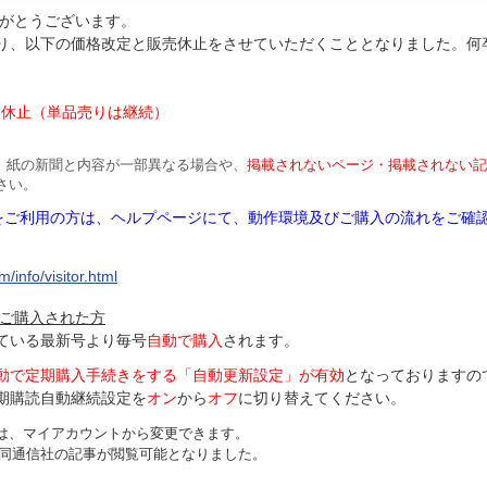
がとうございます。
より、以下の価格改定と販売休止をさせていただくこととなりました。何
円
は休止（単品売りは継続）
、紙の新聞と内容が一部異なる場合や、
掲載されないページ・掲載されない記
さい。
Mをご利用の方は、ヘルプページにて、動作環境及びご購入の流れをご確
/info/visitor.html
ご購入された方
ている最新号より毎号
自動で購入
されます。
動で定期購入手続きをする「自動更新設定」が
有効
となっておりますの
期購読自動継続設定を
オン
から
オフ
に切り替えてください。
は、マイアカウントから変更できます。
、共同通信社の記事が閲覧可能となりました。