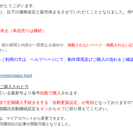
がとうございます。
より、以下の価格改定と販売休止をさせていただくこととなりました。何
円
は休止（単品売りは継続）
、紙の新聞と内容が一部異なる場合や、
掲載されないページ・掲載されない記
さい。
Mをご利用の方は、ヘルプページにて、動作環境及びご購入の流れをご確
/info/visitor.html
ご購入された方
ている最新号より毎号
自動で購入
されます。
動で定期購入手続きをする「自動更新設定」が
有効
となっておりますの
期購読自動継続設定を
オン
から
オフ
に切り替えてください。
は、マイアカウントから変更できます。
、共同通信社の記事が閲覧可能となりました。