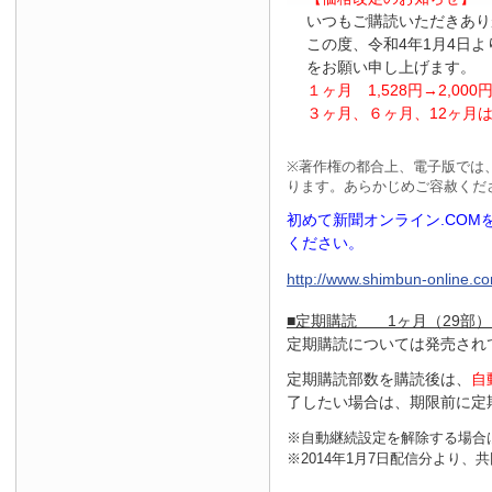
いつもご購読いただきあり
この度、令和4年1月4日
をお願い申し上げます。
１ヶ月
1
,
528
円
→2
,
000
３ヶ月、６ヶ月、
12
ヶ月
※
著作権の都合上、電子版では
ります。あらかじめご容赦くだ
初めて新聞オンライン.CO
ください。
http://www.shimbun-online.com
■定期購読 1ヶ月（29部）
定期購読については発売され
定期購読部数を購読後は、
自
了したい場合は、期限前に定
※自動継続設定を解除する場合
※2014年1月7日配信分より