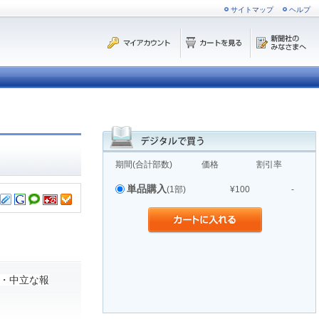
サイトマップ
ヘルプ
期間(合計部数)
価格
割引率
単品購入
(1部)
¥100
-
・中立な報