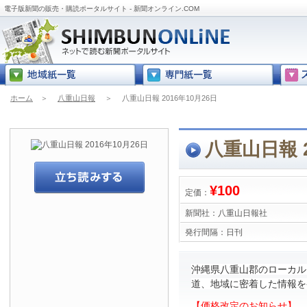
電子版新聞の販売・購読ポータルサイト - 新聞オンライン.COM
ホーム
＞
八重山日報
＞
八重山日報 2016年10月26日
八重山日報 2
¥100
定価：
新聞社：
八重山日報社
発行間隔：
日刊
沖縄県八重山郡のローカル
道、地域に密着した情報を
【価格改定のお知らせ】