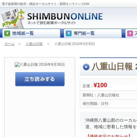
電子版新聞の販売・購読ポータルサイト - 新聞オンライン.COM
ホーム
＞
八重山日報
＞
八重山日報 2016年9月30日
八重山日報 2
¥100
定価：
新聞社：
八重山日報社
発行間隔：
日刊
沖縄県八重山郡のローカル
道、地域に密着した情報を
【価格改定のお知らせ】