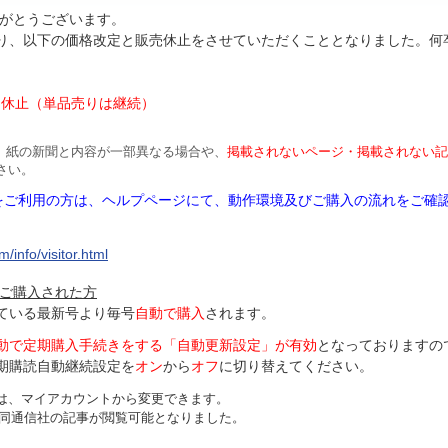
がとうございます。
より、以下の価格改定と販売休止をさせていただくこととなりました。何
円
は休止（単品売りは継続）
、紙の新聞と内容が一部異なる場合や、
掲載されないページ・掲載されない記
さい。
Mをご利用の方は、ヘルプページにて、動作環境及びご購入の流れをご確
/info/visitor.html
ご購入された方
ている最新号より毎号
自動で購入
されます。
動で定期購入手続きをする「自動更新設定」が
有効
となっておりますの
期購読自動継続設定を
オン
から
オフ
に切り替えてください。
は、マイアカウントから変更できます。
、共同通信社の記事が閲覧可能となりました。