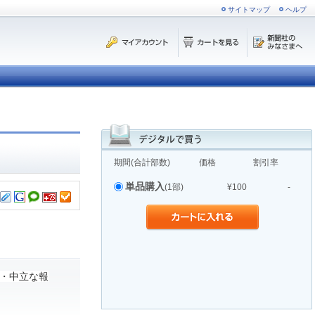
サイトマップ
ヘルプ
期間(合計部数)
価格
割引率
単品購入
(1部)
¥100
-
・中立な報