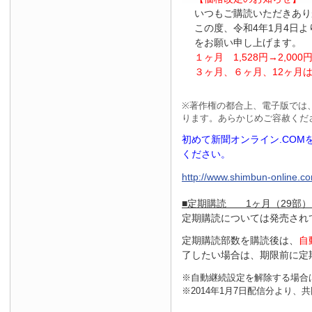
いつもご購読いただきあり
この度、令和4年1月4日
をお願い申し上げます。
１ヶ月
1
,
528
円
→2
,
000
３ヶ月、６ヶ月、
12
ヶ月
※
著作権の都合上、電子版では
ります。あらかじめご容赦くだ
初めて新聞オンライン.CO
ください。
http://www.shimbun-online.com
■定期購読 1ヶ月（29部）
定期購読については発売され
定期購読部数を購読後は、
自
了したい場合は、期限前に定
※自動継続設定を解除する場合
※2014年1月7日配信分より