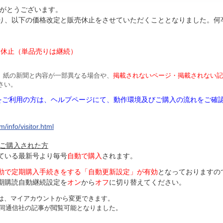
がとうございます。
より、以下の価格改定と販売休止をさせていただくこととなりました。何
円
は休止（単品売りは継続）
、紙の新聞と内容が一部異なる場合や、
掲載されないページ・掲載されない記
さい。
Mをご利用の方は、ヘルプページにて、動作環境及びご購入の流れをご確
/info/visitor.html
ご購入された方
ている最新号より毎号
自動で購入
されます。
動で定期購入手続きをする「自動更新設定」が
有効
となっておりますの
期購読自動継続設定を
オン
から
オフ
に切り替えてください。
は、マイアカウントから変更できます。
、共同通信社の記事が閲覧可能となりました。