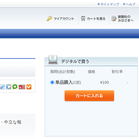
サイトマップ
ヘルプ
期間(合計部数)
価格
割引率
単品購入
(1部)
¥100
-
・中立な報