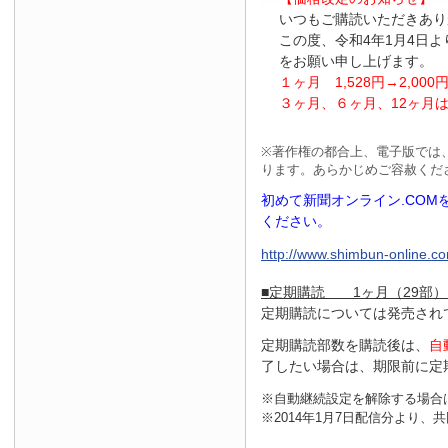
いつもご購読いただきあり
この度、令和4年1月4日
をお願い申し上げます。
１ヶ月
1
,
528
円
→2
,
000
３ヶ月、６ヶ月、
12
ヶ月
※
著作権の都合上、電子版では
ります。あらかじめご容赦くだ
初めて新聞オンライン.CO
ください。
http://www.shimbun-online.com
■定期購読 1ヶ月（29部）
定期購読については発売され
定期購読部数を購読後は、
自
了したい場合は、期限前に定
※自動継続設定を解除する場合
※2014年1月7日配信分より