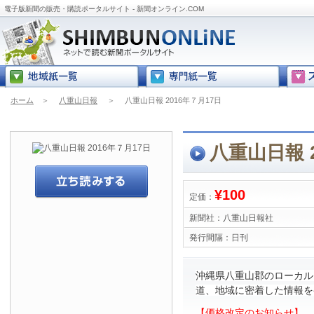
電子版新聞の販売・購読ポータルサイト - 新聞オンライン.COM
ホーム
＞
八重山日報
＞
八重山日報 2016年７月17日
八重山日報 
¥100
定価：
新聞社：
八重山日報社
発行間隔：
日刊
沖縄県八重山郡のローカル
道、地域に密着した情報を
【価格改定のお知らせ】