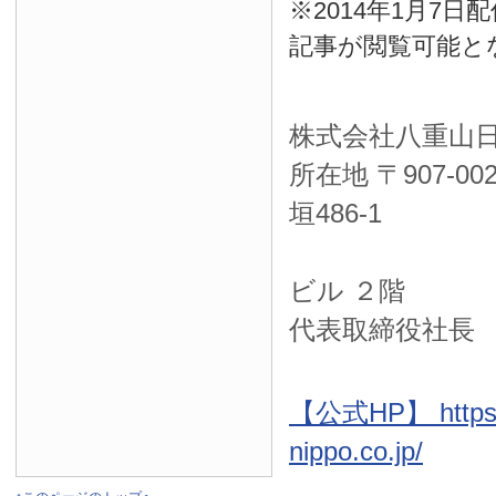
※2014年1月7
記事が閲覧可能と
株式会社八重山
所在地 〒
907-00
垣486-1
ＮＴＴ西
ビル ２階
代表取締役社長
【公式HP】 https:
nippo.co.jp/