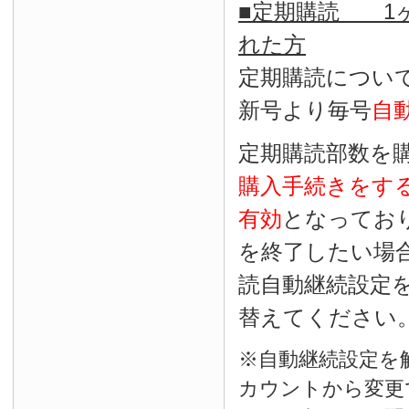
■定期購読 1ヶ
れた方
定期購読につい
新号より毎号
自
定期購読部数を
購入手続きをす
有効
となってお
を終了したい場
読自動継続設定
替えてください
※自動継続設定を
カウントから変更