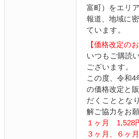
富町）をエリ
報道、地域に
ています。
【価格改定の
いつもご購読
ございます。
この度、令和4
の価格改定と
だくこととな
解ご協力をお
１ヶ月
1
,
528
３ヶ月、６ヶ