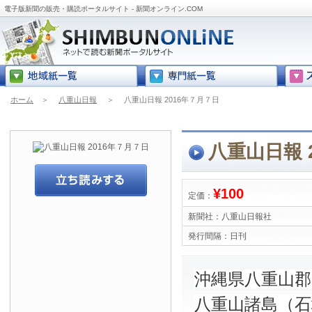
電子版新聞の販売・購読ポータルサイト - 新聞オンライン.COM
ホーム
＞
八重山日報
＞
八重山日報 2016年７月７日
八重山日報 
¥100
定価：
新聞社：
八重山日報社
発行間隔：
日刊
沖縄県八重山
八重山諸島（石