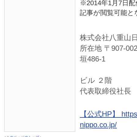
※2014年1月7
記事が閲覧可能と
株式会社八重山
所在地 〒
907-00
垣486-1
ＮＴＴ西
ビル ２階
代表取締役社長
【公式HP】 https:
nippo.co.jp/