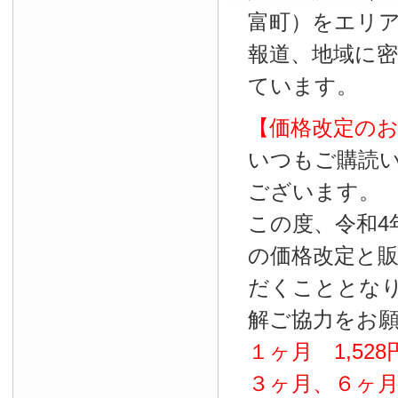
富町）をエリ
報道、地域に
ています。
【価格改定の
いつもご購読
ございます。
この度、令和4
の価格改定と
だくこととな
解ご協力をお
１ヶ月
1
,
528
３ヶ月、６ヶ