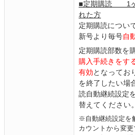
■定期購読 1ヶ
れた方
定期購読につい
新号より毎号
自
定期購読部数を
購入手続きをす
有効
となってお
を終了したい場
読自動継続設定
替えてください
※自動継続設定を
カウントから変更