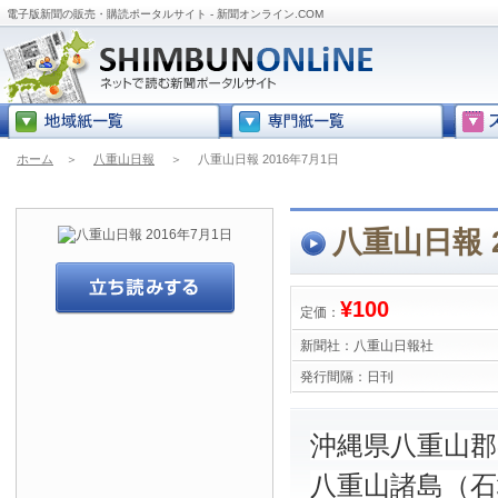
電子版新聞の販売・購読ポータルサイト - 新聞オンライン.COM
ホーム
＞
八重山日報
＞
八重山日報 2016年7月1日
八重山日報 2
¥100
定価：
新聞社：
八重山日報社
発行間隔：
日刊
沖縄県八重山
八重山諸島（石