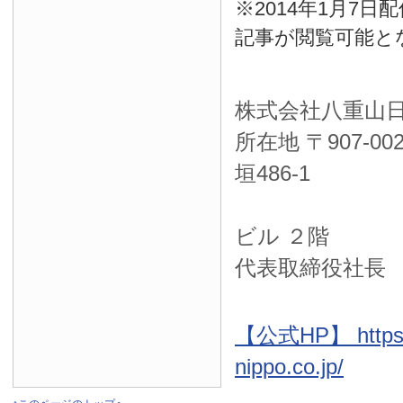
※2014年1月7
記事が閲覧可能と
株式会社八重山
所在地 〒
907-00
垣486-1
ＮＴＴ西
ビル ２階
代表取締役社長
【公式HP】 https:
nippo.co.jp/