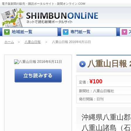
電子版新聞の販売・購読ポータルサイト - 新聞オンライン.COM
ホーム
＞
八重山日報
＞
八重山日報 2016年6月11日
八重山日報 2
¥100
定価：
新聞社：
八重山日報社
発行間隔：
日刊
沖縄県八重山
八重山諸島（石