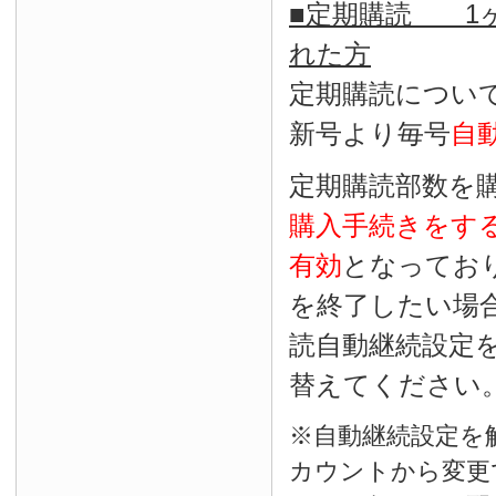
■定期購読 1ヶ
れた方
定期購読につい
新号より毎号
自
定期購読部数を
購入手続きをす
有効
となってお
を終了したい場
読自動継続設定
替えてください
※自動継続設定を
カウントから変更