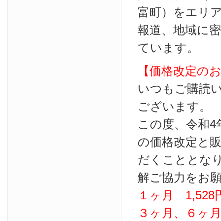
富町）をエリ
報道、地域に
ています。
【価格改定の
いつもご購読
ございます。
この度、令和4
の価格改定と
だくこととな
解ご協力をお
１ヶ月
1
,
528
３ヶ月、６ヶ