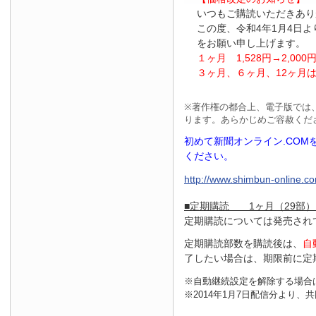
いつもご購読いただきあり
この度、令和4年1月4日
をお願い申し上げます。
１ヶ月
1
,
528
円
→2
,
000
３ヶ月、６ヶ月、
12
ヶ月
※
著作権の都合上、電子版では
ります。あらかじめご容赦くだ
初めて新聞オンライン.CO
ください。
http://www.shimbun-online.com
■定期購読 1ヶ月（29部）
定期購読については発売され
定期購読部数を購読後は、
自
了したい場合は、期限前に定
※自動継続設定を解除する場合
※2014年1月7日配信分より