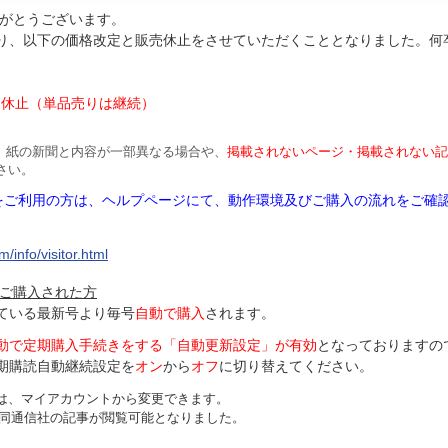
がとうございます。
より、以下の価格改定と販売休止をさせていただくこととなりました。何
円
は休止（単品売りは継続）
、紙の新聞と内容が一部異なる場合や、
掲載されないページ・掲載されない記
さい。
Mをご利用の方は、ヘルプページにて、動作環境及びご購入の流れをご確
/info/visitor.html
ご購入された方
ている最新号より毎号
自動で購入
されます。
動で定期購入手続きをする「自動更新設定」が
有効
となっておりますの
期購読自動継続設定を
オン
から
オフ
に切り替えてください。
は、マイアカウントから変更できます。
、共同通信社の記事が閲覧可能となりました。