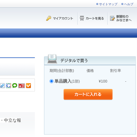
サイトマップ
ヘルプ
期間(合計部数)
価格
割引率
単品購入
(1部)
¥100
-
・中立な報