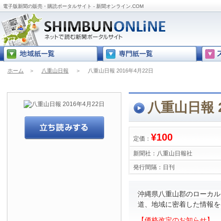
電子版新聞の販売・購読ポータルサイト - 新聞オンライン.COM
ホーム
＞
八重山日報
＞
八重山日報 2016年4月22日
八重山日報 2
¥100
定価：
新聞社：
八重山日報社
発行間隔：
日刊
沖縄県八重山郡のローカル
道、地域に密着した情報を
【価格改定のお知らせ】