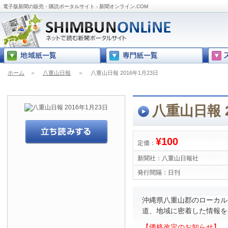
電子版新聞の販売・購読ポータルサイト - 新聞オンライン.COM
ホーム
＞
八重山日報
＞
八重山日報 2016年1月23日
八重山日報 2
¥100
定価：
新聞社：
八重山日報社
発行間隔：
日刊
沖縄県八重山郡のローカル
道、地域に密着した情報を
【価格改定のお知らせ】