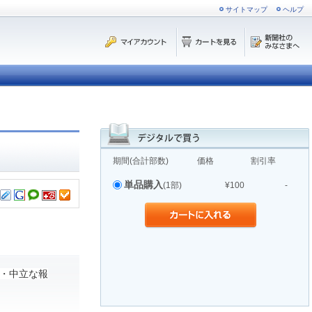
サイトマップ
ヘルプ
期間(合計部数)
価格
割引率
単品購入
(1部)
¥100
-
・中立な報