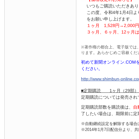
いつもご購読いただきあり
この度、令和4年1月4日
をお願い申し上げます。
１ヶ月
1
,
528
円
→2
,
000
３ヶ月、６ヶ月、
12
ヶ月
※
著作権の都合上、電子版では
ります。あらかじめご容赦くだ
初めて新聞オンライン.CO
ください。
http://www.shimbun-online.com
■定期購読 1ヶ月（29部）
定期購読については発売され
定期購読部数を購読後は、
自
了したい場合は、期限前に定
※自動継続設定を解除する場合
※2014年1月7日配信分より