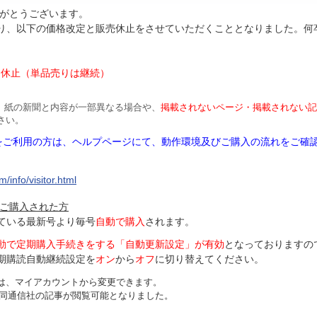
がとうございます。
より、以下の価格改定と販売休止をさせていただくこととなりました。何
円
は休止（単品売りは継続）
、紙の新聞と内容が一部異なる場合や、
掲載されないページ・掲載されない記
さい。
Mをご利用の方は、ヘルプページにて、動作環境及びご購入の流れをご確
/info/visitor.html
ご購入された方
ている最新号より毎号
自動で購入
されます。
動で定期購入手続きをする「自動更新設定」が
有効
となっておりますの
期購読自動継続設定を
オン
から
オフ
に切り替えてください。
は、マイアカウントから変更できます。
、共同通信社の記事が閲覧可能となりました。