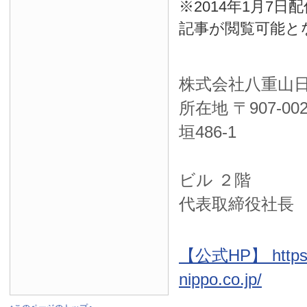
※2014年1月7
記事が閲覧可能と
株式会社八重山
所在地 〒
907-00
垣486-1
ＮＴＴ西
ビル ２階
代表取締役社長
【公式HP】 https:
nippo.co.jp/