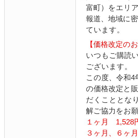
富町）をエリ
報道、地域に
ています。
【価格改定の
いつもご購読
ございます。
この度、令和4
の価格改定と
だくこととな
解ご協力をお
１ヶ月
1
,
528
３ヶ月、６ヶ