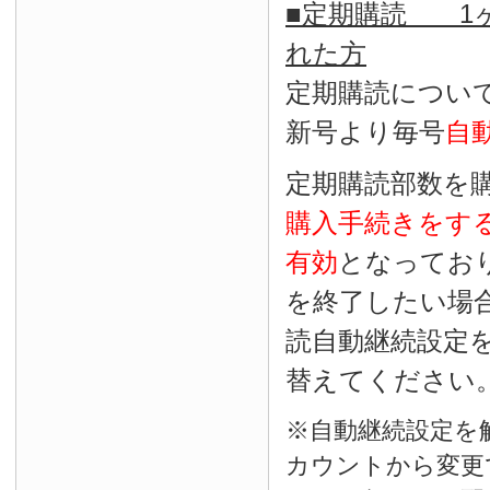
■定期購読 1ヶ
れた方
定期購読につい
新号より毎号
自
定期購読部数を
購入手続きをす
有効
となってお
を終了したい場
読自動継続設定
替えてください
※自動継続設定を
カウントから変更