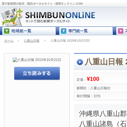
電子版新聞の販売・購読ポータルサイト - 新聞オンライン.COM
ホーム
＞
八重山日報
＞
八重山日報 2015年10月22日
八重山日報 2
¥100
定価：
新聞社：
八重山日報社
発行間隔：
日刊
沖縄県八重山
八重山諸島（石