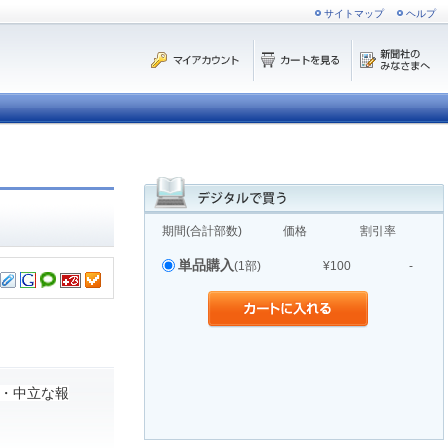
サイトマップ
ヘルプ
期間(合計部数)
価格
割引率
単品購入
(1部)
¥100
-
・中立な報