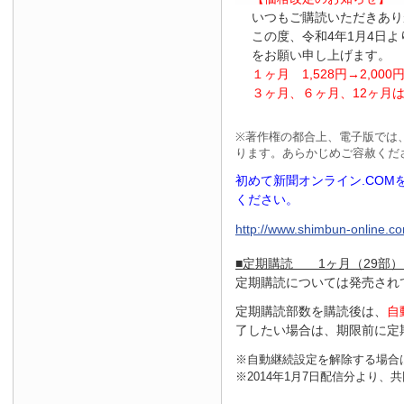
いつもご購読いただきあり
この度、令和4年1月4日
をお願い申し上げます。
１ヶ月
1
,
528
円
→2
,
000
３ヶ月、６ヶ月、
12
ヶ月
※
著作権の都合上、電子版では
ります。あらかじめご容赦くだ
初めて新聞オンライン.CO
ください。
http://www.shimbun-online.com
■定期購読 1ヶ月（29部）
定期購読については発売され
定期購読部数を購読後は、
自
了したい場合は、期限前に定
※自動継続設定を解除する場合
※2014年1月7日配信分より