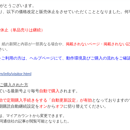
がとうございます。
より、以下の価格改定と販売休止をさせていただくこととなりました。何
円
は休止（単品売りは継続）
、紙の新聞と内容が一部異なる場合や、
掲載されないページ・掲載されない記
さい。
Mをご利用の方は、ヘルプページにて、動作環境及びご購入の流れをご確
/info/visitor.html
ご購入された方
ている最新号より毎号
自動で購入
されます。
動で定期購入手続きをする「自動更新設定」が
有効
となっておりますの
期購読自動継続設定を
オン
から
オフ
に切り替えてください。
は、マイアカウントから変更できます。
、共同通信社の記事が閲覧可能となりました。