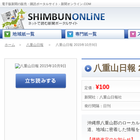
電子版新聞の販売・購読ポータルサイト - 新聞オンライン.COM
ホーム
＞
八重山日報
＞
八重山日報 2015年10月9日
八重山日報 2
¥100
定価：
新聞社：
八重山日報社
発行間隔：
日刊
沖縄県八重山郡のローカル
道、地域に密着した情報を
【価格改定のお知らせ】