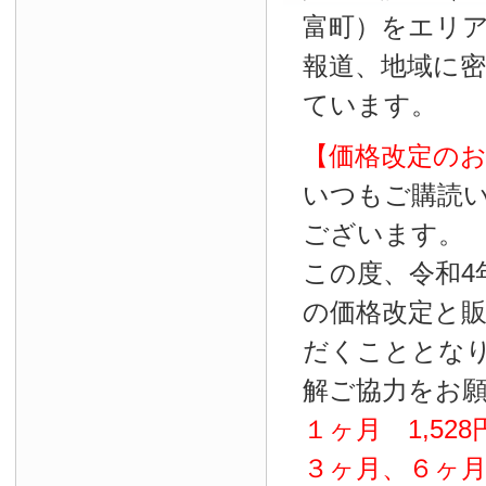
富町）をエリ
報道、地域に
ています。
【価格改定の
いつもご購読
ございます。
この度、令和4
の価格改定と
だくこととな
解ご協力をお
１ヶ月
1
,
528
３ヶ月、６ヶ