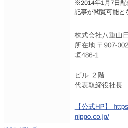
※2014年1月7
記事が閲覧可能と
株式会社八重山
所在地 〒
907-00
垣486-1
ＮＴＴ西
ビル ２階
代表取締役社長
【公式HP】 https:
nippo.co.jp/