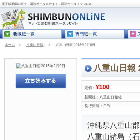
電子版新聞の販売・購読ポータルサイト - 新聞オンライン.COM
ホーム
＞
八重山日報
＞
八重山日報 2015年2月9日
八重山日報 2
¥100
定価：
新聞社：
八重山日報社
発行間隔：
日刊
沖縄県八重山
八重山諸島（石