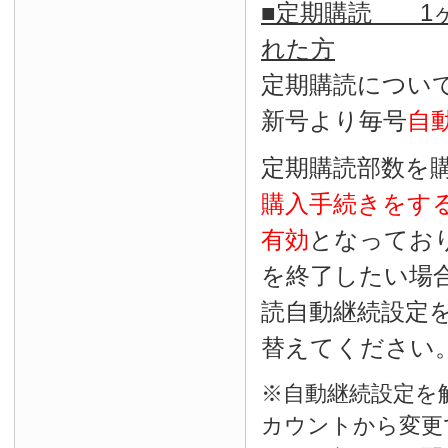
■定期購読 1ヶ
れた方
定期購読につい
新号より毎号
自
定期購読部数を
購入手続きをす
有効
となってお
を終了したい場
読自動継続設定
替えてください
※自動継続設定を
カウントから変更