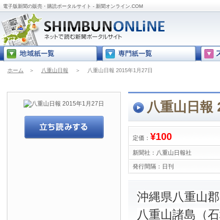
電子版新聞の販売・購読ポータルサイト - 新聞オンライン.COM
ホーム
＞
八重山日報
＞
八重山日報 2015年1月27日
八重山日報 2
¥100
定価：
新聞社：
八重山日報社
発行間隔：
日刊
沖縄県八重山
八重山諸島（石