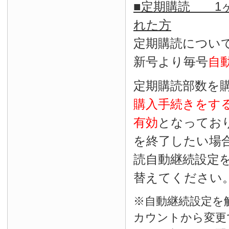
■定期購読 1ヶ
れた方
定期購読につい
新号より毎号
自
定期購読部数を
購入手続きをす
有効
となってお
を終了したい場
読自動継続設定
替えてください
※自動継続設定を
カウントから変更