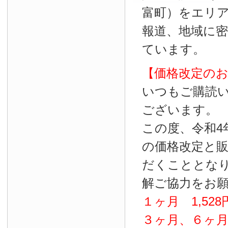
富町）をエリ
報道、地域に
ています。
【価格改定の
いつもご購読
ございます。
この度、令和4
の価格改定と
だくこととな
解ご協力をお
１ヶ月
1
,
528
３ヶ月、６ヶ