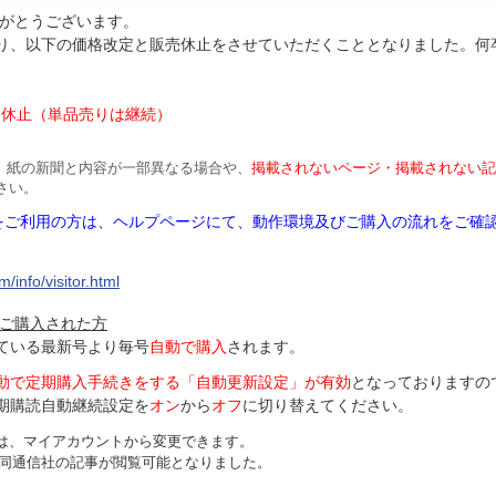
がとうございます。
より、以下の価格改定と販売休止をさせていただくこととなりました。何
円
は休止（単品売りは継続）
、紙の新聞と内容が一部異なる場合や、
掲載されないページ・掲載されない記
さい。
Mをご利用の方は、ヘルプページにて、動作環境及びご購入の流れをご確
/info/visitor.html
ご購入された方
ている最新号より毎号
自動で購入
されます。
動で定期購入手続きをする「自動更新設定」が
有効
となっておりますの
期購読自動継続設定を
オン
から
オフ
に切り替えてください。
は、マイアカウントから変更できます。
、共同通信社の記事が閲覧可能となりました。