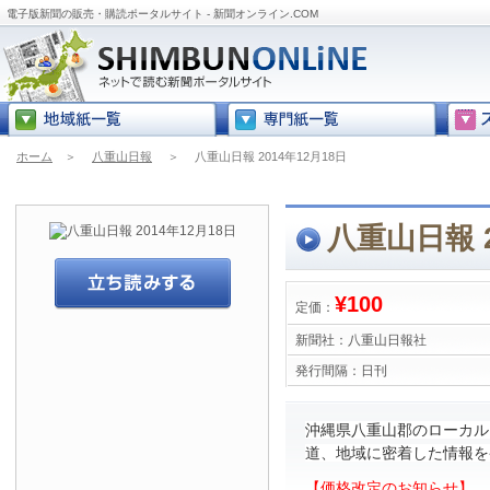
電子版新聞の販売・購読ポータルサイト - 新聞オンライン.COM
ホーム
＞
八重山日報
＞
八重山日報 2014年12月18日
八重山日報 2
¥100
定価：
新聞社：
八重山日報社
発行間隔：
日刊
沖縄県八重山郡のローカル
道、地域に密着した情報を
【価格改定のお知らせ】