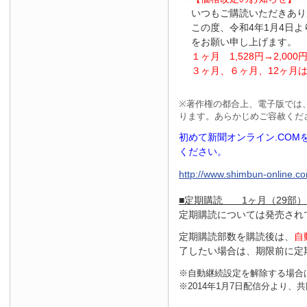
いつもご購読いただきあり
この度、令和4年1月4日
をお願い申し上げます。
１ヶ月
1
,
528
円
→2
,
000
３ヶ月、６ヶ月、
12
ヶ月
※
著作権の都合上、電子版では
ります。あらかじめご容赦くだ
初めて新聞オンライン.CO
ください。
http://www.shimbun-online.com
■定期購読 1ヶ月（29部）
定期購読については発売され
定期購読部数を購読後は、
自
了したい場合は、期限前に定
※自動継続設定を解除する場合
※2014年1月7日配信分より