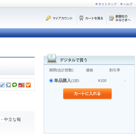
サイトマップ
ヘルプ
期間(合計部数)
価格
割引率
単品購入
(1部)
¥100
-
・中立な報