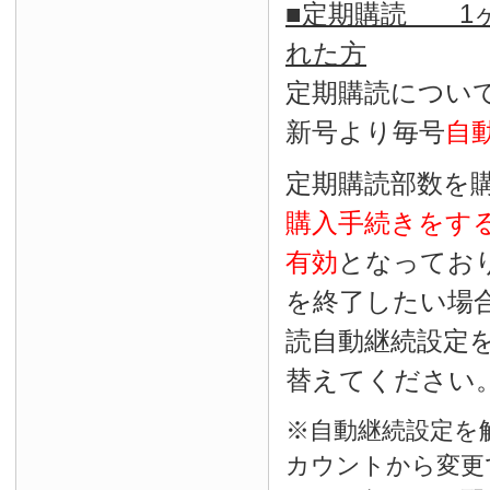
■定期購読 1ヶ
れた方
定期購読につい
新号より毎号
自
定期購読部数を
購入手続きをす
有効
となってお
を終了したい場
読自動継続設定
替えてください
※自動継続設定を
カウントから変更