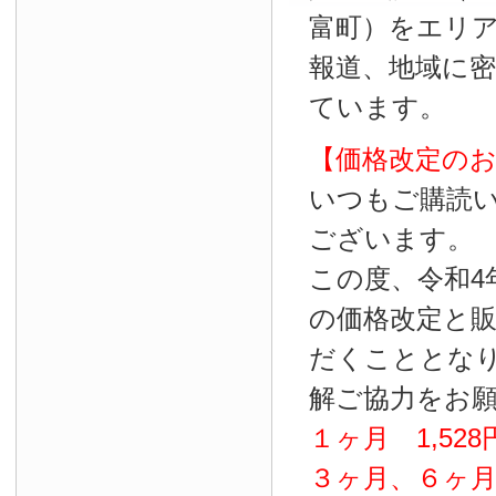
富町）をエリ
報道、地域に
ています。
【価格改定の
いつもご購読
ございます。
この度、令和4
の価格改定と
だくこととな
解ご協力をお
１ヶ月
1
,
528
３ヶ月、６ヶ