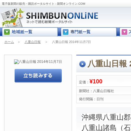
電子版新聞の販売・購読ポータルサイト - 新聞オンライン.COM
ホーム
＞
八重山日報
＞
八重山日報 2014年11月7日
八重山日報 2
¥100
定価：
新聞社：
八重山日報社
発行間隔：
日刊
沖縄県八重山
八重山諸島（石