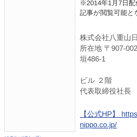
※2014年1月7
記事が閲覧可能と
株式会社八重山
所在地 〒
907-00
垣486-1
ＮＴＴ西
ビル ２階
代表取締役社長
【公式HP】 https:
nippo.co.jp/