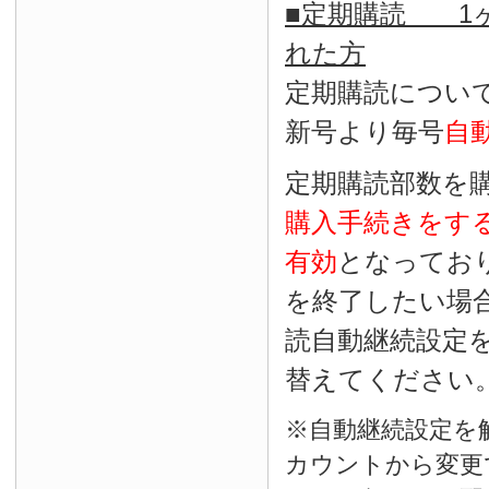
■定期購読 1ヶ
れた方
定期購読につい
新号より毎号
自
定期購読部数を
購入手続きをす
有効
となってお
を終了したい場
読自動継続設定
替えてください
※自動継続設定を
カウントから変更