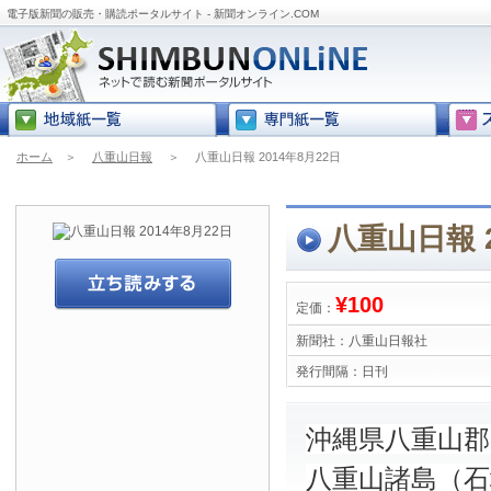
電子版新聞の販売・購読ポータルサイト - 新聞オンライン.COM
ホーム
＞
八重山日報
＞
八重山日報 2014年8月22日
八重山日報 2
¥100
定価：
新聞社：
八重山日報社
発行間隔：
日刊
沖縄県八重山
八重山諸島（石