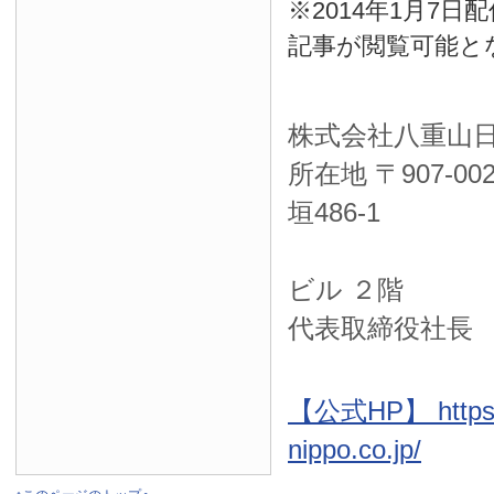
※2014年1月7
記事が閲覧可能と
株式会社八重山
所在地 〒
907-00
垣486-1
ＮＴＴ西
ビル ２階
代表取締役社長
【公式HP】 https:
nippo.co.jp/