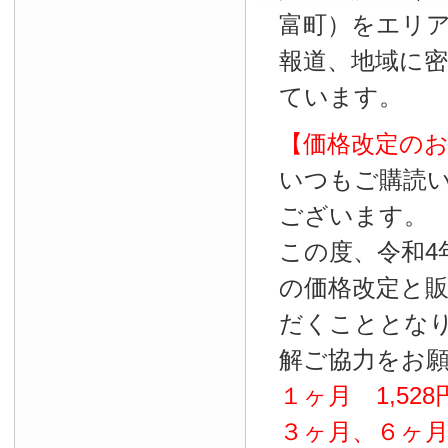
富町）をエリ
報道、地域に
ています。
【価格改定の
いつもご購読
ございます。
この度、令和4
の価格改定と
だくこととな
解ご協力をお
１ヶ月
1
,
528
３ヶ月、６ヶ