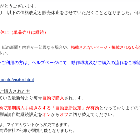
がとうございます。
より、以下の価格改定と販売休止をさせていただくこととなりました。何
円
は休止（単品売りは継続）
、紙の新聞と内容が一部異なる場合や、
掲載されないページ・掲載されない記
さい。
Mをご利用の方は、ヘルプページにて、動作環境及びご購入の流れをご確
/info/visitor.html
ご購入された方
ている最新号より毎号
自動で購入
されます。
動で定期購入手続きをする「自動更新設定」が
有効
となっておりますの
期購読自動継続設定を
オン
から
オフ
に切り替えてください。
は、マイアカウントから変更できます。
、共同通信社の記事が閲覧可能となりました。