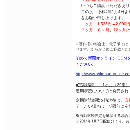
いつもご購読いただきあり
この度、令和4年1月4日
をお願い申し上げます。
１ヶ月
1
,
528
円
→2
,
000
３ヶ月、６ヶ月、
12
ヶ月
※
著作権の都合上、電子版では
ります。あらかじめご容赦くだ
初めて新聞オンライン.CO
ください。
http://www.shimbun-online.com
■定期購読 1ヶ月（29部）
定期購読については発売され
定期購読部数を購読後は、
自
了したい場合は、期限前に定
※自動継続設定を解除する場合
※2014年1月7日配信分より