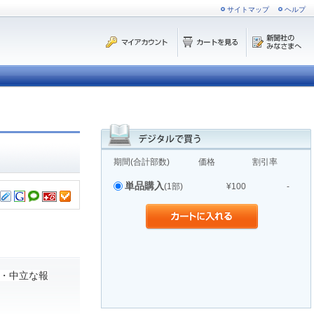
サイトマップ
ヘルプ
期間(合計部数)
価格
割引率
単品購入
(1部)
¥100
-
・中立な報