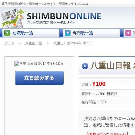
電子版新聞の販売・購読ポータルサイト - 新聞オンライン.COM
ホーム
＞
八重山日報
＞
八重山日報 2014年8月10日
八重山日報 2
¥100
定価：
新聞社：
八重山日報社
発行間隔：
日刊
沖縄県八重山郡のローカル
道、地域に密着した情報を
【価格改定のお知らせ】