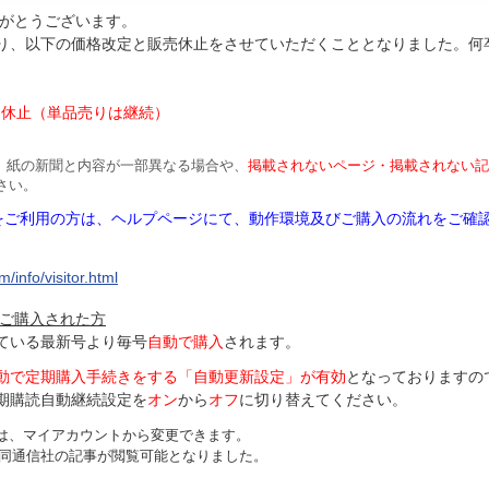
がとうございます。
より、以下の価格改定と販売休止をさせていただくこととなりました。何
円
は休止（単品売りは継続）
、紙の新聞と内容が一部異なる場合や、
掲載されないページ・掲載されない記
さい。
Mをご利用の方は、ヘルプページにて、動作環境及びご購入の流れをご確
/info/visitor.html
ご購入された方
ている最新号より毎号
自動で購入
されます。
動で定期購入手続きをする「自動更新設定」が
有効
となっておりますの
期購読自動継続設定を
オン
から
オフ
に切り替えてください。
は、マイアカウントから変更できます。
、共同通信社の記事が閲覧可能となりました。