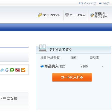
サイトマップ
ヘルプ
期間(合計部数)
価格
割引率
単品購入
(1部)
¥100
-
・中立な報