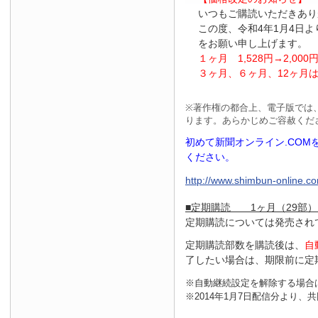
いつもご購読いただきあり
この度、令和4年1月4日
をお願い申し上げます。
１ヶ月
1
,
528
円
→2
,
000
３ヶ月、６ヶ月、
12
ヶ月
※
著作権の都合上、電子版では
ります。あらかじめご容赦くだ
初めて新聞オンライン.CO
ください。
http://www.shimbun-online.com
■定期購読 1ヶ月（29部）
定期購読については発売され
定期購読部数を購読後は、
自
了したい場合は、期限前に定
※自動継続設定を解除する場合
※2014年1月7日配信分より