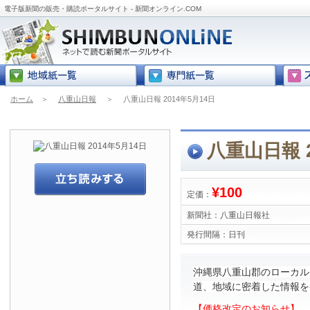
電子版新聞の販売・購読ポータルサイト - 新聞オンライン.COM
ホーム
＞
八重山日報
＞
八重山日報 2014年5月14日
八重山日報 2
¥100
定価：
新聞社：
八重山日報社
発行間隔：
日刊
沖縄県八重山郡のローカル
道、地域に密着した情報を
【価格改定のお知らせ】