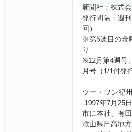
新聞社：株式
発行間隔：週刊
回）
※第5週目の金
り
※12月第4週
月号（1/1付
ツー・ワン紀
1997年7月2
市に本社、有
歌山県日高地方