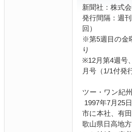
新聞社：株式
発行間隔：週刊
回）
※第5週目の金
り
※12月第4週
月号（1/1付
ツー・ワン紀
1997年7月2
市に本社、有
歌山県日高地方