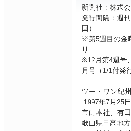
新聞社：株式
発行間隔：週刊
回）
※第5週目の金
り
※12月第4週
月号（1/1付
ツー・ワン紀
1997年7月2
市に本社、有
歌山県日高地方