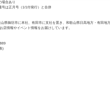
の場合あり
週号は正月号（1/1付発行）と合併
。和歌山県御坊市に本社、有田市に支社を置き、和歌山県日高地方・有田地
お店情報やイベント情報をお届けしています。
89
表)