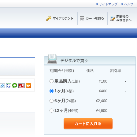
サイトマップ
ヘルプ
期間(合計部数)
価格
割引率
単品購入
(1部)
¥100
-
1ヶ月
(4部)
¥400
-
6ヶ月
(24部)
¥2,400
-
12ヶ月
(46部)
¥4,600
-