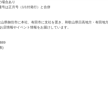
の場合あり
週号は正月号（1/1付発行）と合併
。和歌山県御坊市に本社、有田市に支社を置き、和歌山県日高地方・有田地
お店情報やイベント情報をお届けしています。
89
表)