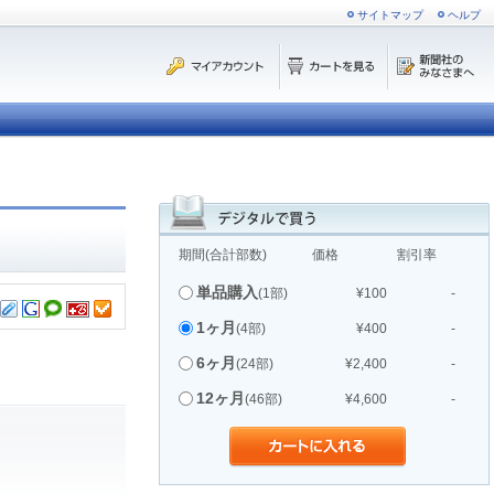
サイトマップ
ヘルプ
期間(合計部数)
価格
割引率
単品購入
(1部)
¥100
-
1ヶ月
(4部)
¥400
-
6ヶ月
(24部)
¥2,400
-
12ヶ月
(46部)
¥4,600
-