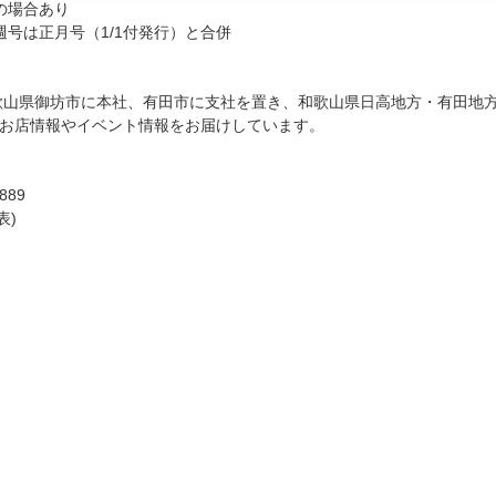
の場合あり
週号は正月号（1/1付発行）と合併
。和歌山県御坊市に本社、有田市に支社を置き、和歌山県日高地方・有田地
お店情報やイベント情報をお届けしています。
89
表)