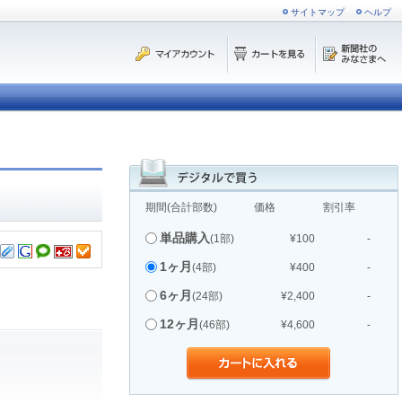
サイトマップ
ヘルプ
期間(合計部数)
価格
割引率
単品購入
(1部)
¥100
-
1ヶ月
(4部)
¥400
-
6ヶ月
(24部)
¥2,400
-
12ヶ月
(46部)
¥4,600
-