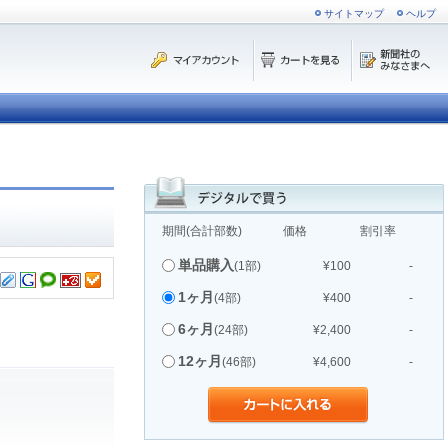
サイトマップ
ヘルプ
期間(合計部数)
価格
割引率
単品購入
(1部)
¥100
-
1ヶ月
(4部)
¥400
-
6ヶ月
(24部)
¥2,400
-
12ヶ月
(46部)
¥4,600
-