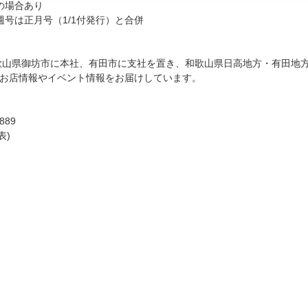
の場合あり
週号は正月号（1/1付発行）と合併
。和歌山県御坊市に本社、有田市に支社を置き、和歌山県日高地方・有田地
お店情報やイベント情報をお届けしています。
89
表)