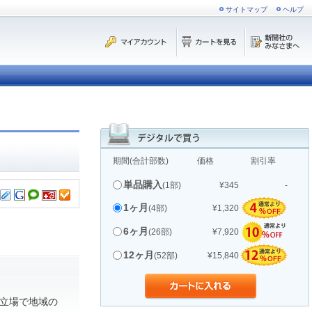
サイトマップ
ヘルプ
期間(合計部数)
価格
割引率
単品購入
(1部)
¥345
-
1ヶ月
(4部)
¥1,320
6ヶ月
(26部)
¥7,920
12ヶ月
(52部)
¥15,840
立場で地域の