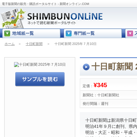
電子版新聞の販売・購読ポータルサイト - 新聞オンライン.COM
ホーム
＞
十日町新聞
＞
十日町新聞 2025年７月10日
十日町新聞 
¥345
定価：
新聞社：
十日町新聞社
発行間隔：
週刊
十日町新聞は新潟県十日町
明治41年９月に創刊、県
明治・大正・昭和・平成・