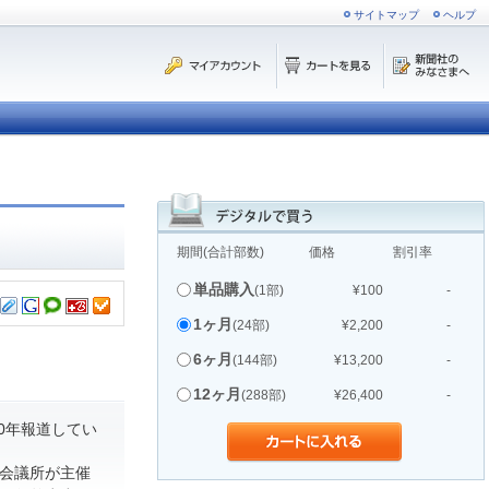
サイトマップ
ヘルプ
期間(合計部数)
価格
割引率
単品購入
(1部)
¥100
-
1ヶ月
(24部)
¥2,200
-
6ヶ月
(144部)
¥13,200
-
12ヶ月
(288部)
¥26,400
-
0年報道してい
会議所が主催