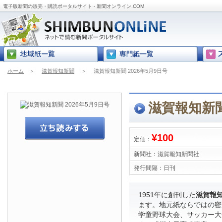
電子版新聞の販売・購読ポータルサイト - 新聞オンライン.COM
ホーム
＞
滋賀報知新聞
＞
滋賀報知新聞 2026年5月9日号
滋賀報知新聞
¥100
定価：
新聞社：
滋賀報知新聞社
発行間隔：
日刊
1951年に創刊した
滋賀報
ます。地元紙ならではの密
学童野球大会、サッカー大