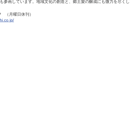
も参画しています。地域文化の創造と、郷土愛の醸成にも微力を尽くし
P （月曜日休刊）
i.co.jp/