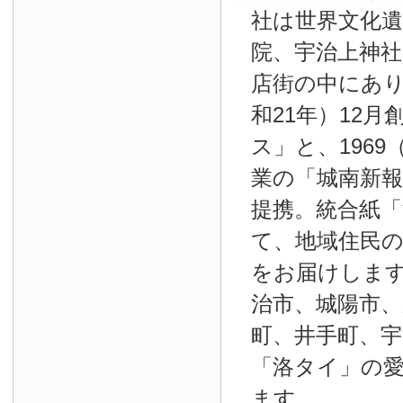
社は世界文化
院、宇治上神
店街の中にあり
和21年）12
ス」と、1969
業の「城南新報」
提携。統合紙
て、地域住民
をお届けしま
治市、城陽市、
町、井手町、宇
「洛タイ」の
ます。