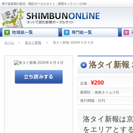
電子版新聞の販売・購読ポータルサイト - 新聞オンライン.COM
ホーム
＞
洛タイ新報
＞
洛タイ新報 2026年６月４日
洛タイ新報 
¥200
定価：
新聞社：
洛南タイムス社
発行間隔：
日刊
洛タイ新報は
をエリアとす