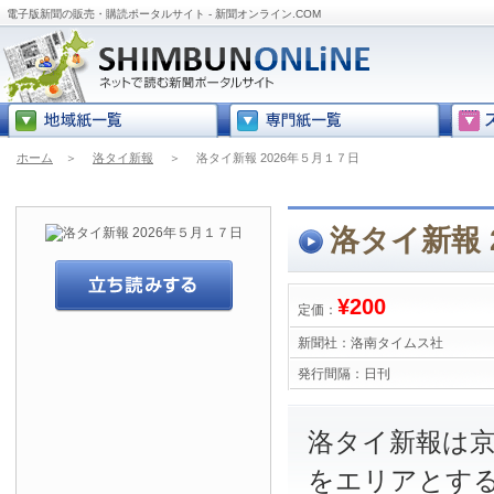
電子版新聞の販売・購読ポータルサイト - 新聞オンライン.COM
ホーム
＞
洛タイ新報
＞
洛タイ新報 2026年５月１７日
洛タイ新報 
¥200
定価：
新聞社：
洛南タイムス社
発行間隔：
日刊
洛タイ新報は
をエリアとす