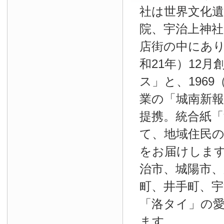
社は世界文化
院、宇治上神
店街の中にあり
和21年）12
ス」と、1969
業の「城南新報」
提携。統合紙
て、地域住民
をお届けしま
治市、城陽市、
町、井手町、宇
「洛タイ」の
ます。