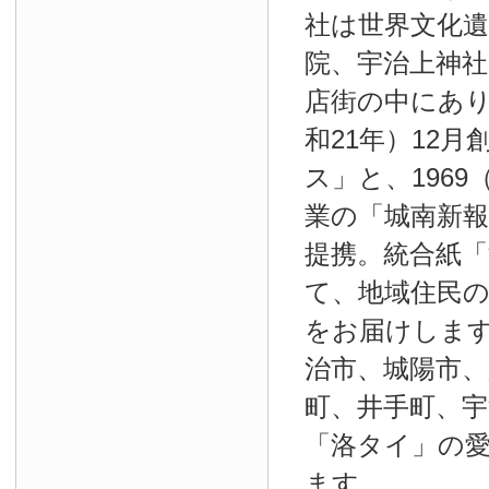
社は世界文化
院、宇治上神
店街の中にあり
和21年）12
ス」と、1969
業の「城南新報」
提携。統合紙
て、地域住民
をお届けしま
治市、城陽市、
町、井手町、宇
「洛タイ」の
ます。