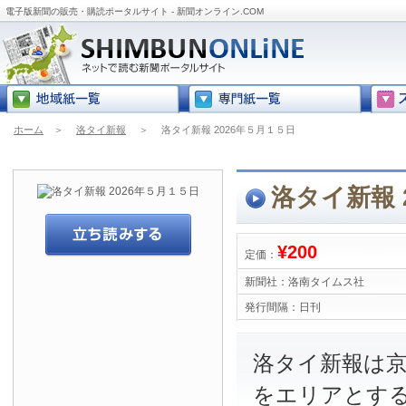
電子版新聞の販売・購読ポータルサイト - 新聞オンライン.COM
ホーム
＞
洛タイ新報
＞
洛タイ新報 2026年５月１５日
洛タイ新報 
¥200
定価：
新聞社：
洛南タイムス社
発行間隔：
日刊
洛タイ新報は
をエリアとす