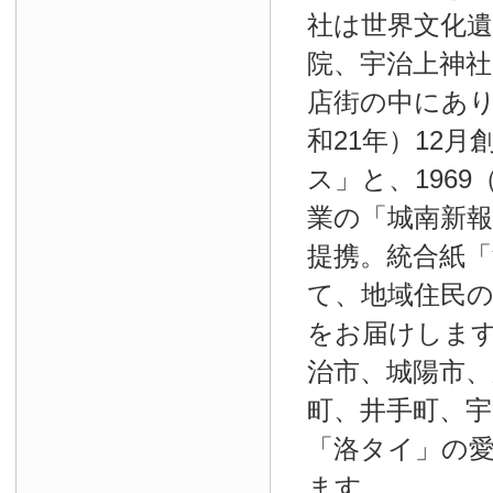
社は世界文化
院、宇治上神
店街の中にあり
和21年）12
ス」と、1969
業の「城南新報」
提携。統合紙
て、地域住民
をお届けしま
治市、城陽市、
町、井手町、宇
「洛タイ」の
ます。