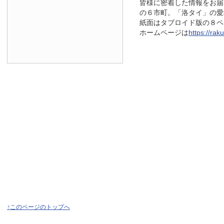
皆様に密着した情報をお届
の６市町。「洛タイ」の愛
紙面はタブロイド版の８ページ
ホームページは
https://raku
↑このページのトップへ