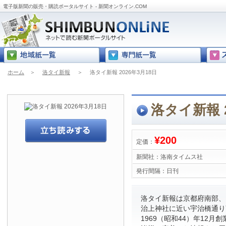
電子版新聞の販売・購読ポータルサイト - 新聞オンライン.COM
ホーム
＞
洛タイ新報
＞
洛タイ新報 2026年3月18日
洛タイ新報 2
¥200
定価：
新聞社：
洛南タイムス社
発行間隔：
日刊
洛タイ新報は京都府南部、
治上神社に近い宇治橋通り
1969（昭和44）年12