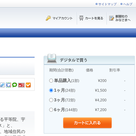
サイトマップ
ヘルプ
期間(合計部数)
価格
割引率
単品購入
(1部)
¥200
-
1ヶ月
(24部)
¥1,500
-
3ヶ月
(72部)
¥4,200
-
6ヶ月
(144部)
¥7,200
-
る平等院、宇
ス」と、
て、地域住民の