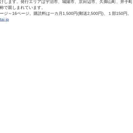
けします。発行エリアは宇治市、城陽市、京田辺市、久御山町、井手町
称で親しまれています。
～16ページ。購読料は一カ月1,500円(郵送2,500円)、１部150円。
tai.jp