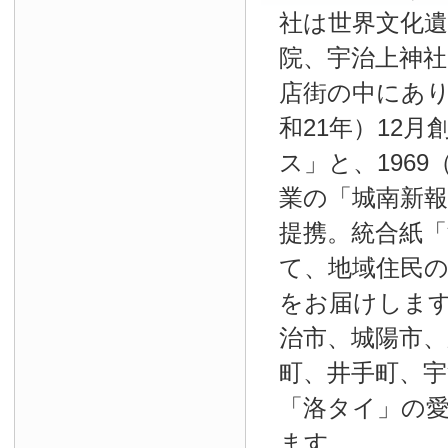
社は世界文化
院、宇治上神
店街の中にあり
和21年）12
ス」と、1969
業の「城南新報」
提携。統合紙
て、地域住民
をお届けしま
治市、城陽市、
町、井手町、宇
「洛タイ」の
ます。