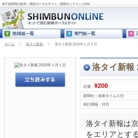
電子版新聞の販売・購読ポータルサイト - 新聞オンライン.COM
ホーム
＞
洛タイ新報
＞
洛タイ新報 2026年１月１日
洛タイ新報 
¥200
定価：
新聞社：
洛南タイムス社
発行間隔：
日刊
洛タイ新報は
をエリアとす