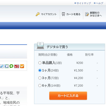
サイトマップ
ヘルプ
期間(合計部数)
価格
割引率
単品購入
(1部)
¥200
-
1ヶ月
(24部)
¥1,500
-
3ヶ月
(72部)
¥4,200
-
6ヶ月
(144部)
¥7,200
-
る平等院、宇
ス」と、
て、地域住民の