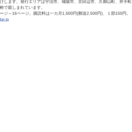
けします。発行エリアは宇治市、城陽市、京田辺市、久御山町、井手町
称で親しまれています。
～16ページ。購読料は一カ月1,500円(郵送2,500円)、１部150円。
tai.jp