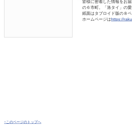
皆様に密着した情報をお届
の６市町。「洛タイ」の愛
紙面はタブロイド版の８ページ
ホームページは
https://raku
↑このページのトップへ