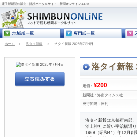
電子版新聞の販売・購読ポータルサイト - 新聞オンライン.COM
ホーム
＞
洛タイ新報
＞
洛タイ新報 2025年7月4日
洛タイ新報 2
¥200
定価：
新聞社：
洛南タイムス社
発行間隔：
日刊
洛タイ新報は京都府南部、
治上神社に近い宇治橋通り
1969（昭和44）年12