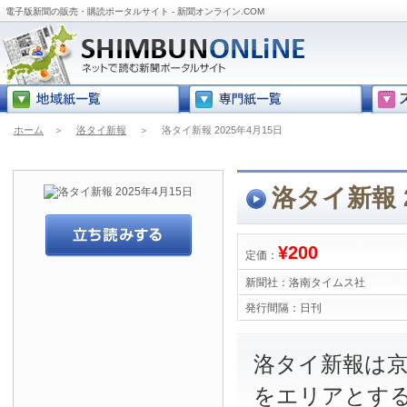
電子版新聞の販売・購読ポータルサイト - 新聞オンライン.COM
ホーム
＞
洛タイ新報
＞
洛タイ新報 2025年4月15日
洛タイ新報 2
¥200
定価：
新聞社：
洛南タイムス社
発行間隔：
日刊
洛タイ新報は
をエリアとす