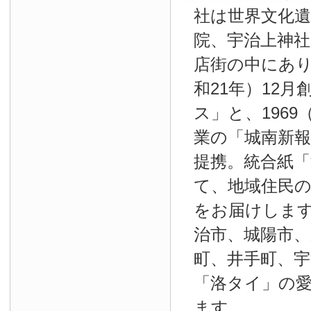
社は世界文化
院、宇治上神
店街の中にあり
和21年）12
ス」と、1969
業の「城南新報」
提携。統合紙
て、地域住民
をお届けしま
治市、城陽市、
町、井手町、宇
「洛タイ」の
ます。