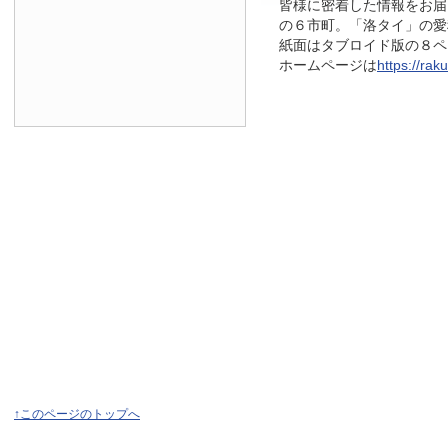
皆様に密着した情報をお届
の６市町。「洛タイ」の愛
紙面はタブロイド版の８ページ
ホームページは
https://raku
↑このページのトップへ