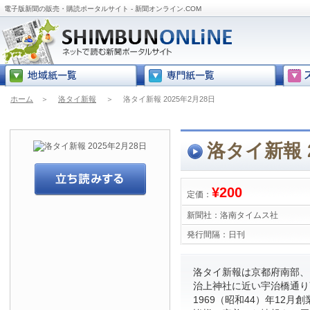
電子版新聞の販売・購読ポータルサイト - 新聞オンライン.COM
ホーム
＞
洛タイ新報
＞
洛タイ新報 2025年2月28日
洛タイ新報 2
¥200
定価：
新聞社：
洛南タイムス社
発行間隔：
日刊
洛タイ新報は京都府南部、
治上神社に近い宇治橋通り
1969（昭和44）年12