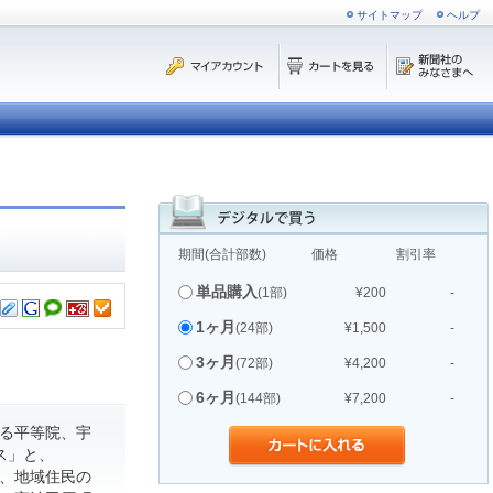
サイトマップ
ヘルプ
期間(合計部数)
価格
割引率
単品購入
(1部)
¥200
-
1ヶ月
(24部)
¥1,500
-
3ヶ月
(72部)
¥4,200
-
6ヶ月
(144部)
¥7,200
-
る平等院、宇
ス」と、
て、地域住民の