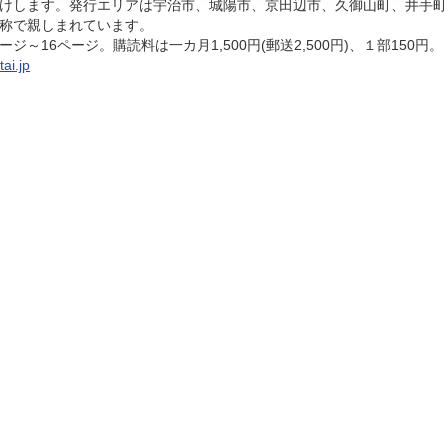
けします。発行エリアは宇治市、城陽市、京田辺市、久御山町、井手町
称で親しまれています。
～16ページ。購読料は一カ月1,500円(郵送2,500円)、１部150円。
tai.jp