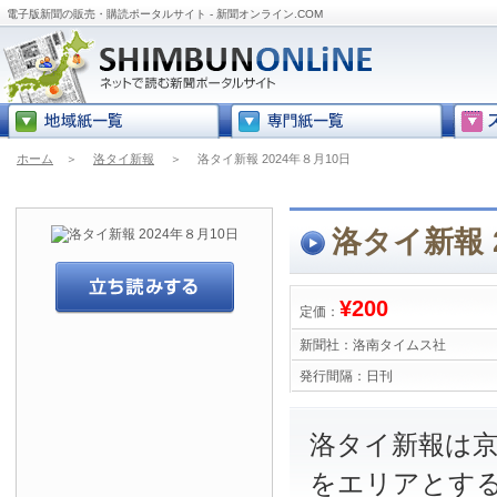
電子版新聞の販売・購読ポータルサイト - 新聞オンライン.COM
ホーム
＞
洛タイ新報
＞
洛タイ新報 2024年８月10日
洛タイ新報 
¥200
定価：
新聞社：
洛南タイムス社
発行間隔：
日刊
洛タイ新報は
をエリアとす