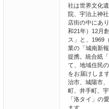
社は世界文化
院、宇治上神
店街の中にあり
和21年）12
ス」と、1969
業の「城南新報」
提携。統合紙
て、地域住民
をお届けしま
治市、城陽市、
町、井手町、宇
「洛タイ」の
ます。