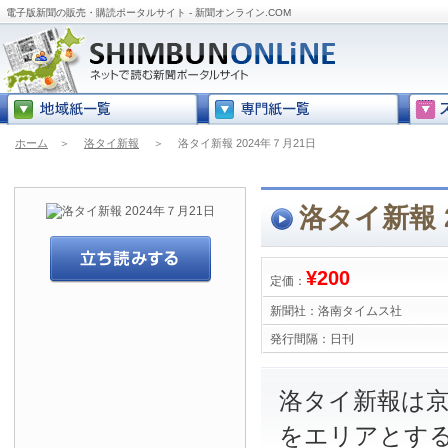
電子版新聞の販売・購読ポータルサイト - 新聞オンライン.COM
ホーム
＞
洛タイ新報
＞
洛タイ新報 2024年７月21日
洛タイ新報 
¥200
定価：
新聞社：
洛南タイムス社
発行間隔：
日刊
洛タイ新報は
をエリアとす