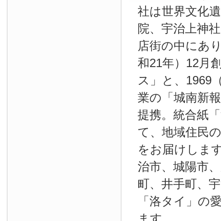
社は世界文化
院、宇治上神
店街の中にあり
和21年）12
ス」と、1969
業の「城南新報」
提携。統合紙
て、地域住民
をお届けしま
治市、城陽市、
町、井手町、宇
「洛タイ」の
ます。