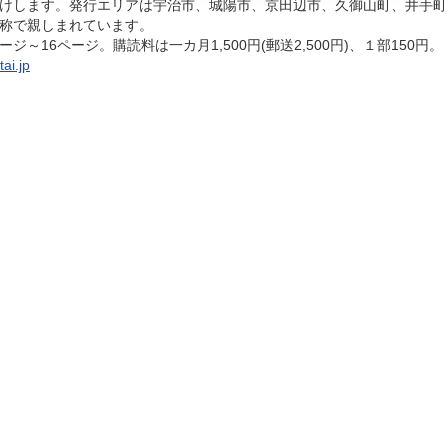
けします。発行エリアは宇治市、城陽市、京田辺市、久御山町、井手町
称で親しまれています。
～16ページ。購読料は一カ月1,500円(郵送2,500円)、１部150円。
tai.jp