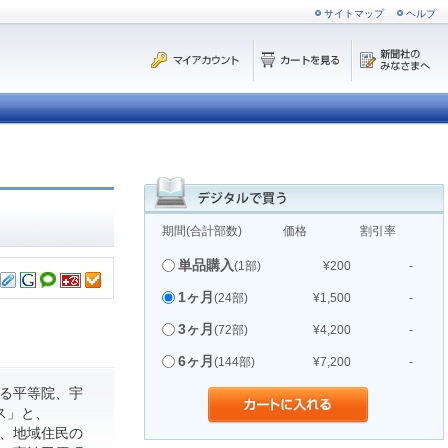
サイトマップ
ヘルプ
期間(合計部数)
価格
割引率
単品購入
(1部)
¥200
-
1ヶ月
(24部)
¥1,500
-
3ヶ月
(72部)
¥4,200
-
6ヶ月
(144部)
¥7,200
-
る平等院、宇
ス」と、
て、地域住民の