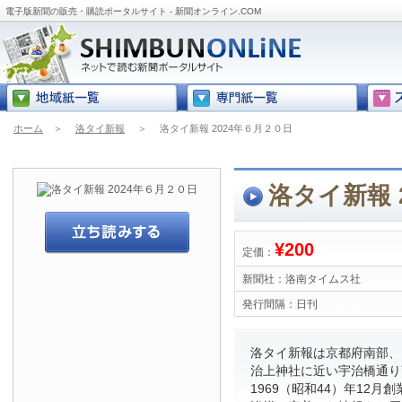
電子版新聞の販売・購読ポータルサイト - 新聞オンライン.COM
ホーム
＞
洛タイ新報
＞
洛タイ新報 2024年６月２０日
洛タイ新報 
¥200
定価：
新聞社：
洛南タイムス社
発行間隔：
日刊
洛タイ新報は京都府南部、
治上神社に近い宇治橋通り
1969（昭和44）年12