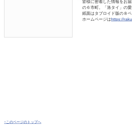
皆様に密着した情報をお届
の６市町。「洛タイ」の愛
紙面はタブロイド版の８ページ
ホームページは
https://raku
↑このページのトップへ