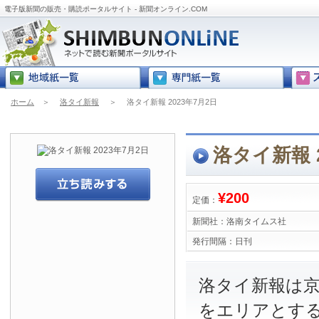
電子版新聞の販売・購読ポータルサイト - 新聞オンライン.COM
ホーム
＞
洛タイ新報
＞
洛タイ新報 2023年7月2日
洛タイ新報 2
¥200
定価：
新聞社：
洛南タイムス社
発行間隔：
日刊
洛タイ新報は
をエリアとす