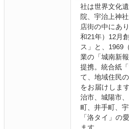
社は世界文化
院、宇治上神
店街の中にあり
和21年）12
ス」と、1969
業の「城南新報」
提携。統合紙
て、地域住民
をお届けしま
治市、城陽市、
町、井手町、宇
「洛タイ」の
ます。