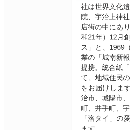
社は世界文化
院、宇治上神
店街の中にあり
和21年）12
ス」と、1969
業の「城南新報」
提携。統合紙
て、地域住民
をお届けしま
治市、城陽市、
町、井手町、宇
「洛タイ」の
ます。