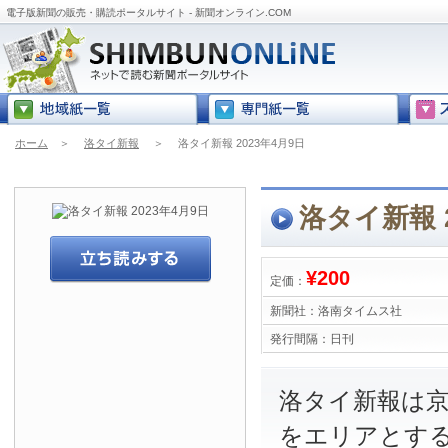
電子版新聞の販売・購読ポータルサイト - 新聞オンライン.COM
ホーム
＞
洛タイ新報
＞
洛タイ新報 2023年4月9日
洛タイ新報 2
¥200
定価：
新聞社：
洛南タイムス社
発行間隔：
日刊
洛タイ新報は
をエリアとす