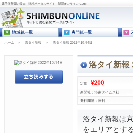
電子版新聞の販売・購読ポータルサイト - 新聞オンライン.COM
ホーム
＞
洛タイ新報
＞
洛タイ新報 2022年10月4日
洛タイ新報 2
¥200
定価：
新聞社：
洛南タイムス社
発行間隔：
日刊
洛タイ新報は
をエリアとす