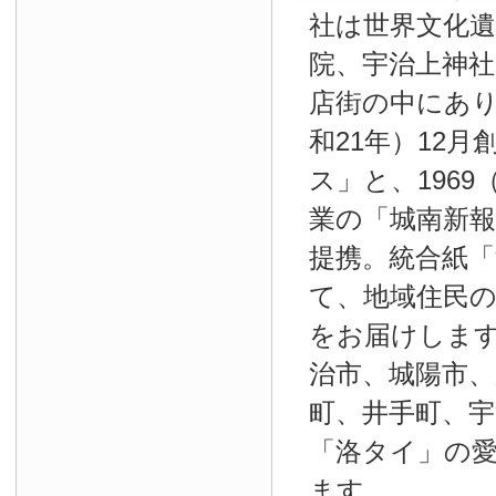
社は世界文化
院、宇治上神
店街の中にあり
和21年）12
ス」と、1969
業の「城南新報」
提携。統合紙
て、地域住民
をお届けしま
治市、城陽市、
町、井手町、宇
「洛タイ」の
ます。