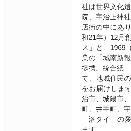
社は世界文化
院、宇治上神
店街の中にあり
和21年）12
ス」と、1969
業の「城南新報」
提携。統合紙
て、地域住民
をお届けしま
治市、城陽市、
町、井手町、宇
「洛タイ」の
ます。