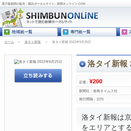
電子版新聞の販売・購読ポータルサイト - 新聞オンライン.COM
ホーム
＞
洛タイ新報
＞
洛タイ新報 2022年9月25日
洛タイ新報 2
¥200
定価：
新聞社：
洛南タイムス社
発行間隔：
日刊
洛タイ新報は
をエリアとす