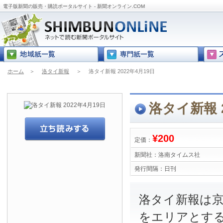
電子版新聞の販売・購読ポータルサイト - 新聞オンライン.COM
ホーム
＞
洛タイ新報
＞
洛タイ新報 2022年4月19日
洛タイ新報 2
¥200
定価：
新聞社：
洛南タイムス社
発行間隔：
日刊
洛タイ新報は
をエリアとす