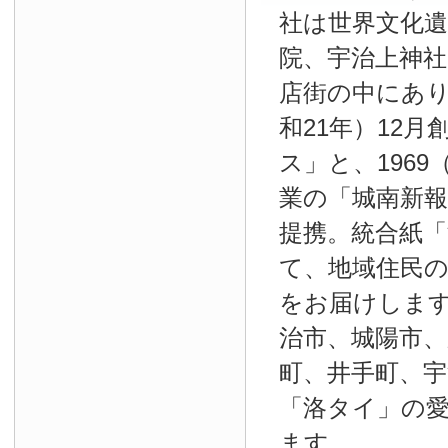
社は世界文化
院、宇治上神
店街の中にあり
和21年）12
ス」と、1969
業の「城南新報」
提携。統合紙
て、地域住民
をお届けしま
治市、城陽市、
町、井手町、宇
「洛タイ」の
ます。