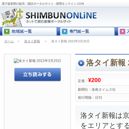
電子版新聞の販売・購読ポータルサイト - 新聞オンライン.COM
ホーム
＞
洛タイ新報
＞
洛タイ新報 2022年3月25日
洛タイ新報 2
¥200
定価：
新聞社：
洛南タイムス社
発行間隔：
日刊
洛タイ新報は
をエリアとす