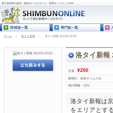
電子版新聞の販売・購読ポータルサイト - 新聞オンライン.COM
ホーム
＞
洛タイ新報
＞
洛タイ新報 2021年1月3日
洛タイ新報 2
¥200
定価：
新聞社：
洛南タイムス社
発行間隔：
日刊
洛タイ新報は
をエリアとす