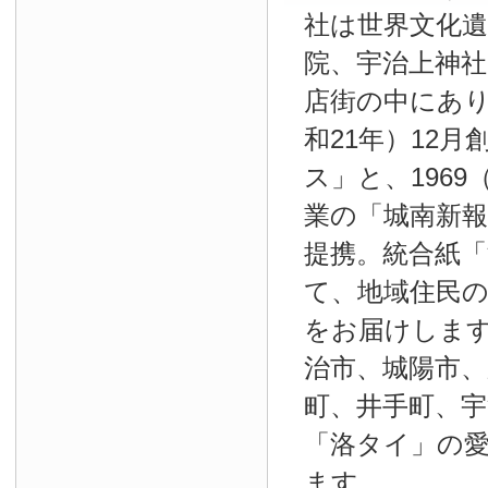
社は世界文化
院、宇治上神
店街の中にあり
和21年）12
ス」と、1969
業の「城南新報」
提携。統合紙
て、地域住民
をお届けしま
治市、城陽市、
町、井手町、宇
「洛タイ」の
ます。