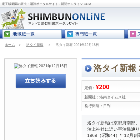
電子版新聞の販売・購読ポータルサイト - 新聞オンライン.COM
ホーム
＞
洛タイ新報
＞
洛タイ新報 2021年12月16日
洛タイ新報 2
¥200
定価：
新聞社：
洛南タイムス社
発行間隔：
日刊
洛タイ新報は京都府南部、
治上神社に近い宇治橋通り
1969（昭和44）年12