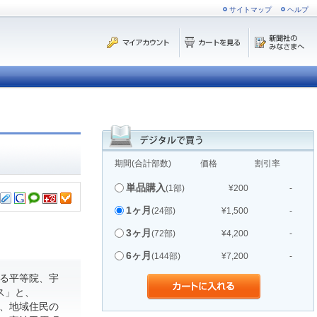
サイトマップ
ヘルプ
期間(合計部数)
価格
割引率
単品購入
(1部)
¥200
-
1ヶ月
(24部)
¥1,500
-
3ヶ月
(72部)
¥4,200
-
6ヶ月
(144部)
¥7,200
-
る平等院、宇
ス」と、
て、地域住民の