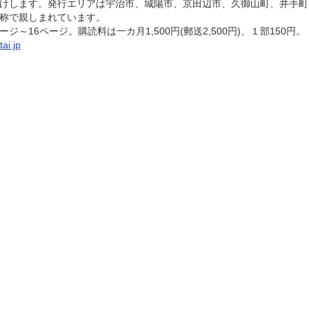
けします。発行エリアは宇治市、城陽市、京田辺市、久御山町、井手町
称で親しまれています。
～16ページ。購読料は一カ月1,500円(郵送2,500円)、１部150円。
tai.jp