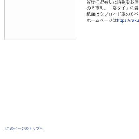
皆様に密着した情報をお届
の６市町。「洛タイ」の愛
紙面はタブロイド版の８ページ
ホームページは
https://raku
↑このページのトップへ