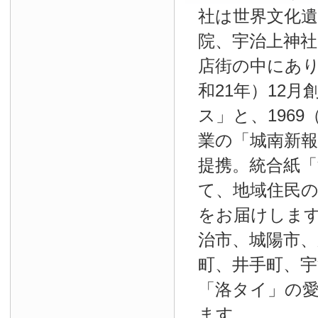
社は世界文化
院、宇治上神
店街の中にあり
和21年）12
ス」と、1969
業の「城南新報」
提携。統合紙
て、地域住民
をお届けしま
治市、城陽市、
町、井手町、宇
「洛タイ」の
ます。