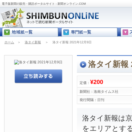
電子版新聞の販売・購読ポータルサイト - 新聞オンライン.COM
ホーム
＞
洛タイ新報
＞
洛タイ新報 2021年12月9日
洛タイ新報 2
¥200
定価：
新聞社：
洛南タイムス社
発行間隔：
日刊
洛タイ新報は
をエリアとす